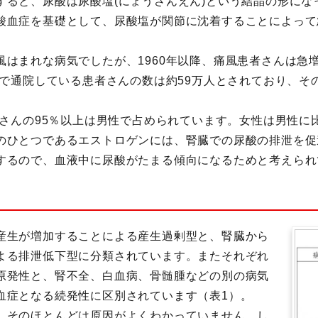
すると、尿酸は尿酸塩(にょうさんえん)という結晶の形にな
酸血症を基礎として、尿酸塩が関節に沈着することによって
風はまれな病気でしたが、1960年以降、痛風患者さんは急
風で通院している患者さんの数は約59万人とされており、そ
者さんの95％以上は男性で占められています。女性は男性
のひとつであるエストロゲンには、腎臓での尿酸の排泄を促
するので、血液中に尿酸がたまる傾向になるためと考えられ
産生が増加することによる産生過剰型と、腎臓から
よる排泄低下型に分類されています。またそれぞれ
原発性と、腎不全、白血病、骨髄腫などの別の病気
血症となる続発性に区別されています（表1）。
、そのほとんどは原因がよくわかっていません。し