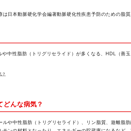
療は日本動脈硬化学会編著動脈硬化性疾患予防のための脂質異
ールや中性脂肪（トリグリセライド）が多くなる、HDL（善
気？
てどんな病気？
ールや中性脂肪（トリグリセライド）、リン脂質、遊離脂肪
ルモンの材料となったり、エネルギーの貯蔵庫になるなど、