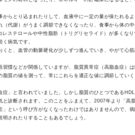
事からとり込まれたりして、血液中に一定の量が保たれるよ
れ（代謝）がうまく調節できなくなったり、食事から体の中
）コレステロールや中性脂肪（トリグリセライド）が多くなり
続く病気です。
おくと、血管の動脈硬化が少しずつ進んでいき、やがて心筋
活習慣などが関係していますが、脂質異常症（高脂血症）は
の脂質の値を測って、常にこれらを適正な値に調節していく
血症」と言われていました。しかし脂質のひとつであるHD
気と診断されます。このことをふまえて、2007年より「高
症」という呼び方がなくなったわけではありませんので、病
説明されたりすることもあるでしょう。