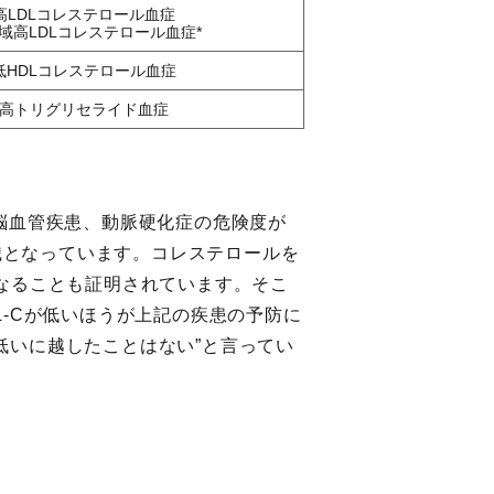
高LDLコレステロール血症
域高LDLコレステロール血症*
低HDLコレステロール血症
高トリグリセライド血症
疾患、脳血管疾患、動脈硬化症の危険度が
認識となっています。コレステロールを
なることも証明されています。そこ
DL-Cが低いほうが上記の疾患の予防に
er””低いに越したことはない”と言ってい