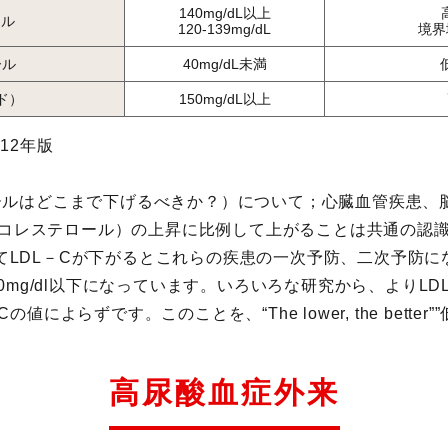
140mg/dL以上
ール
120-139mg/dL
境界
ール
40mg/dL未満
ド）
150mg/dL以上
12年版
er（コレステロールはどこまで下げるべきか？）について；心臓血管
,悪玉コレステロール）の上昇に比例して上がることは共通の
てLDL－Cが下がるとこれらの疾患の一次予防、二次予防に
00mg/dl以下になっています。いろいろな研究から、よりL
値によらずです。このことを、“The lower, the bett
高尿酸血症外来