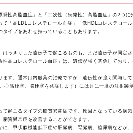
原発性高脂血症」と「二次性（続発性）高脂血症」の2つに
って「高LDLコレステロール血症」「低HDLコレステロー
のタイプをあわせ持っていることもあります。
、はっきりした遺伝子で起こるものも、まだ遺伝子が同定さ
族性高コレステロール血症」は、遺伝が強く関係しており、
ります。通常は内服薬の治療ですが、遺伝性が強く関与して
病変、心筋梗塞、脳梗塞を発症します）には月に一度の注射製
って起こるタイプの脂質異常症です。原因となっている病気
、脂質異常症を改善することができます。
かに、甲状腺機能低下症や肝臓病、腎臓病、糖尿病などが、