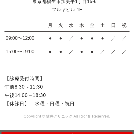
東京都福生市加美平1丁目15-6
フルヤビル 1F
月
火
水
木
金
土
日
祝
09:00〜12:00
●
●
／
●
●
●
／
／
15:00〜19:00
●
●
／
●
●
／
／
／
【診療受付時間】
午前8:30～11:30
午後14:00～18:30
【休診日】 水曜・日曜・祝日
Copyright © 笠井クリニック All Rights Reserved.