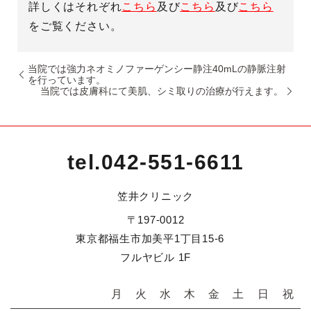
詳しくはそれぞれ
こちら
及び
こちら
及び
こちら
をご覧ください。
当院では強力ネオミノファーゲンシー静注40mLの静脈注射
を行っています。
当院では皮膚科にて美肌、シミ取りの治療が行えます。
tel.
042-551-6611
笠井クリニック
〒197-0012
東京都福生市加美平1丁目15-6
フルヤビル 1F
月
火
水
木
金
土
日
祝